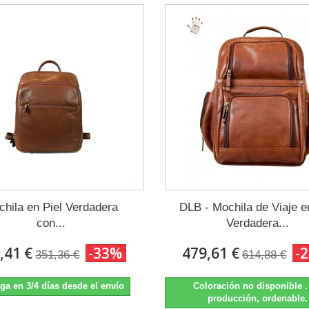
hila en Piel Verdadera
DLB - Mochila de Viaje e
con...
Verdadera...
,41 €
-33%
479,61 €
-
351,36 €
614,88 €
ga en 3/4 días desde el envío
Coloración no disponible 
producción, ordenable.