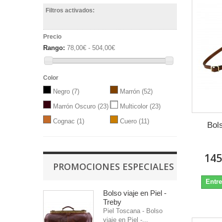
Filtros activados:
Precio
Rango:
78,00€ - 504,00€
Color
Negro
(7)
Marrón
(52)
Marrón Oscuro
(23)
Multicolor
(23)
Cognac
(1)
Cuero
(11)
Bol
145
PROMOCIONES ESPECIALES
Entre
Bolso viaje en Piel -
Treby
Piel Toscana - Bolso
viaje en Piel -...