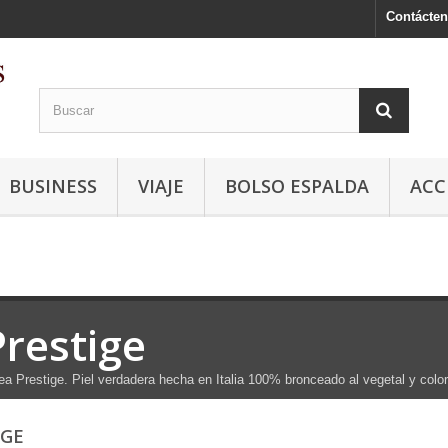
Contácte
BUSINESS
VIAJE
BOLSO ESPALDA
ACC
Prestige
ea Prestige. Piel verdadera hecha en Italia 100% bronceado al vegetal y col
IGE