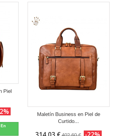
n Piel
22%
Maletín Business en Piel de
Curtido...
. En
314,03 €
-22%
402,60 €