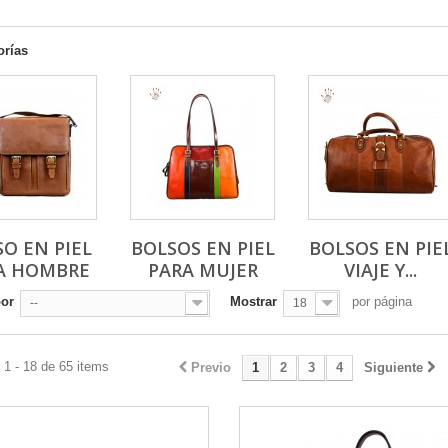
orías
O EN PIEL
BOLSOS EN PIEL
BOLSOS EN PIE
A HOMBRE
PARA MUJER
VIAJE Y...
por
Mostrar
por página
--
18
1 - 18 de 65 items
Previo
1
2
3
4
Siguiente