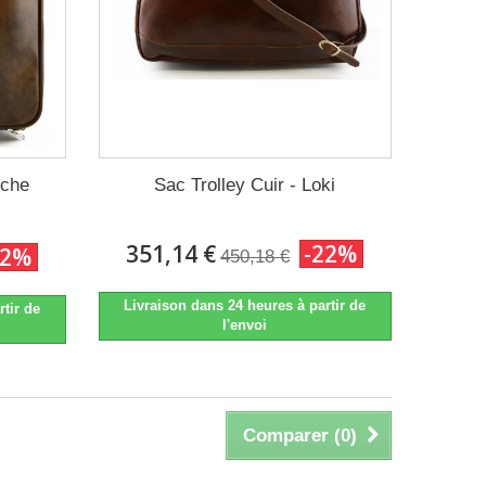
oche
Sac Trolley Cuir - Loki
351,14 €
-22%
22%
450,18 €
Livraison dans 24 heures à partir de
rtir de
l'envoi
Comparer (
0
)