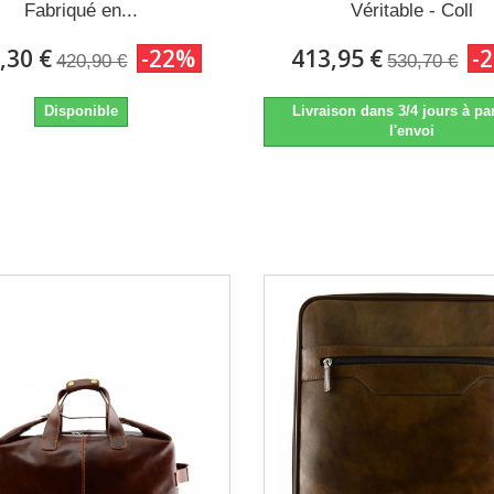
Fabriqué en...
Véritable - Coll
,30 €
-22%
413,95 €
-
420,90 €
530,70 €
Disponible
Livraison dans 3/4 jours à par
l'envoi