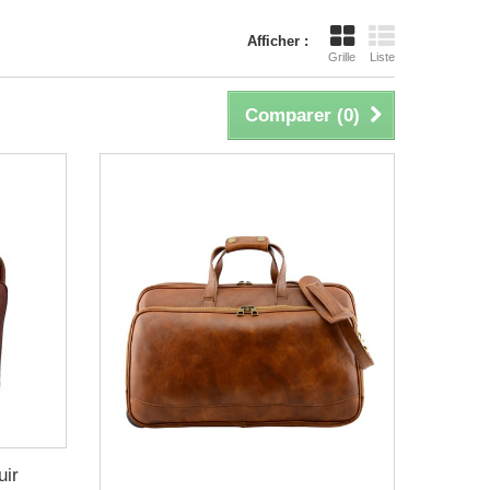
Afficher :
Grille
Liste
Comparer (
0
)
uir