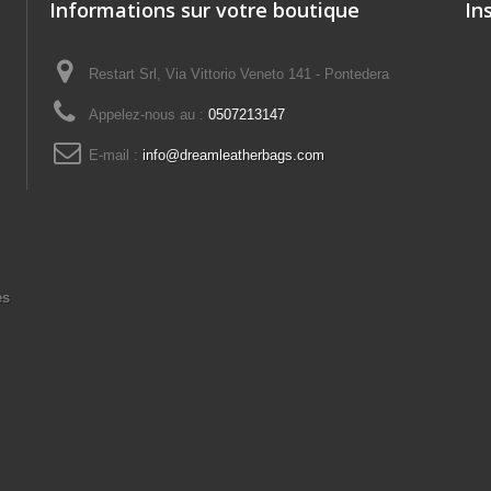
Informations sur votre boutique
In
Restart Srl, Via Vittorio Veneto 141 - Pontedera
Appelez-nous au :
0507213147
E-mail :
info@dreamleatherbags.com
es