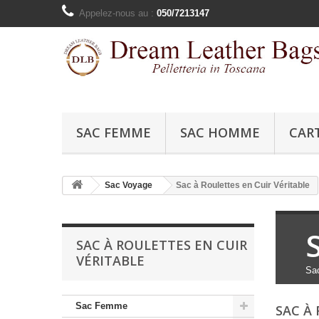
Appelez-nous au :
050/7213147
SAC FEMME
SAC HOMME
CAR
Sac Voyage
Sac à Roulettes en Cuir Véritable
SAC À ROULETTES EN CUIR
VÉRITABLE
Sac
Sac Femme
SAC À