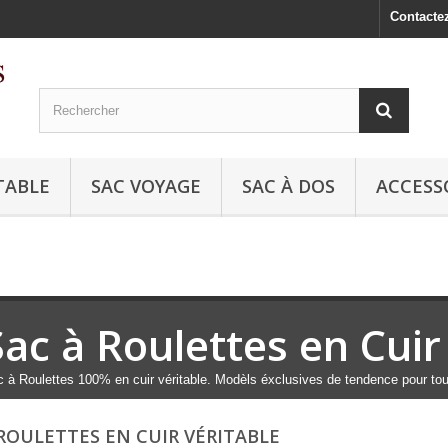
Contacte
TABLE
SAC VOYAGE
SAC À DOS
ACCESS
Sac à Roulettes en Cuir
 à Roulettes 100% en cuir véritable. Modèls éxclusives de tendence pour tou
 ROULETTES EN CUIR VÉRITABLE