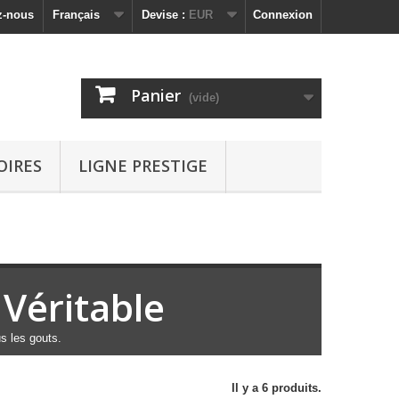
z-nous
Français
Devise :
EUR
Connexion
Panier
(vide)
OIRES
LIGNE PRESTIGE
 Véritable
s les gouts.
Il y a 6 produits.