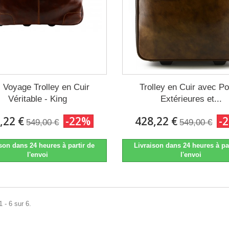
 Voyage Trolley en Cuir
Trolley en Cuir avec P
Véritable - King
Extérieures et...
,22 €
-22%
428,22 €
-
549,00 €
549,00 €
son dans 24 heures à partir de
Livraison dans 24 heures à pa
l'envoi
l'envoi
 - 6 sur 6.