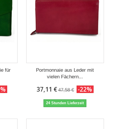
e für
Portmonnaie aus Leder mit
vielen Fächern...
2%
37,11 €
-22%
47,58 €
24 Stunden Lieferzeit