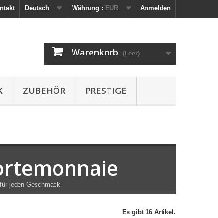
ntakt
Deutsch
Währung :
EUR
Anmelden
Warenkorb
(Leer)
K
ZUBEHÖR
PRESTIGE
ortemonnaie
 für jeden Geschmack
Es gibt 16 Artikel.