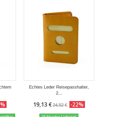
echtem
Echtes Leder Reisepasshalter,
2...
2%
19,13 €
-22%
24,52 €
stellbar
24 Stunden Lieferzeit