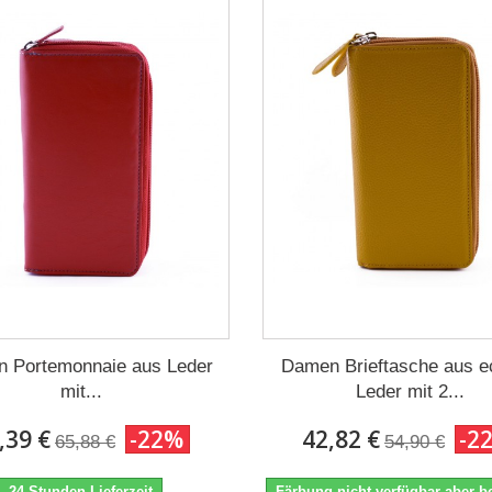
 Portemonnaie aus Leder
Damen Brieftasche aus 
mit...
Leder mit 2...
,39 €
-22%
42,82 €
-2
65,88 €
54,90 €
24 Stunden Lieferzeit
Färbung nicht verfügbar aber be