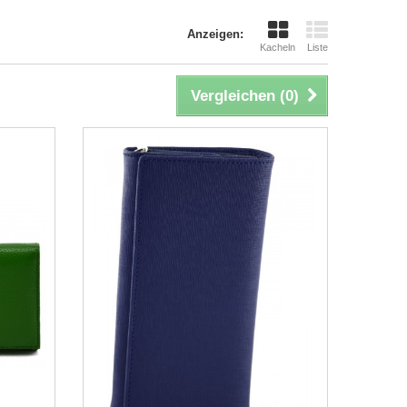
Anzeigen:
Kacheln
Liste
Vergleichen (
0
)