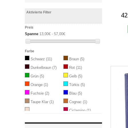
Aktivierte Filter
42
Preis
Spanne
13,00€ - 57,00€
Farbe
Schwarz
(11)
Braun
(5)
Dunkelbraun
(7)
Rot
(11)
Grün
(5)
Gelb
(5)
Orange
(1)
Türkis
(5)
Fuchsie
(2)
Blau
(5)
Taupe Klar
(1)
Cognac
(1)
Ciclamino
(1)
Rosa Champagne
(1)
Violett
(4)