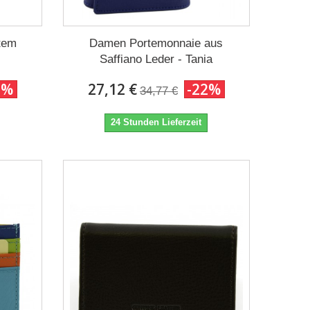
tem
Damen Portemonnaie aus
.
Saffiano Leder - Tania
2%
27,12 €
-22%
34,77 €
24 Stunden Lieferzeit