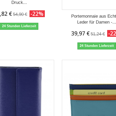
Druck...
,82 €
-22%
54,90 €
Portemonnaie aus Ech
Leder für Damen -..
24 Stunden Lieferzeit
39,97 €
-2
51,24 €
24 Stunden Lieferzeit